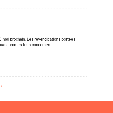
 13 mai prochain. Les revendications portées
, nous sommes tous concernés.
e
 »