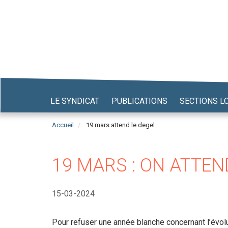
Aller
au
contenu
principal
LE SYNDICAT
PUBLICATIONS
SECTIONS L
Accueil
19 mars attend le degel
19 MARS : ON ATTEND
15-03-2024
Pour refuser une année blanche concernant l’évolu