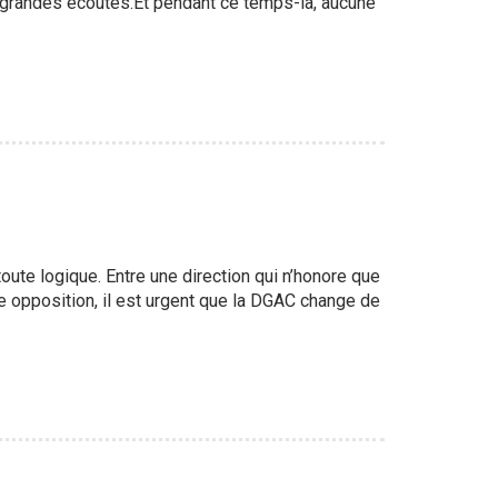
de grandes écoutes.Et pendant ce temps-là, aucune
oute logique. Entre une direction qui n’honore que
ue opposition, il est urgent que la DGAC change de