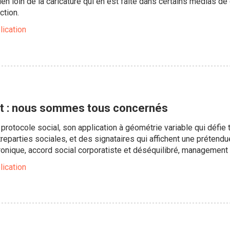
bien loin de la caricature qui en est faite dans certains médias 
ction.
lication
llet : nous sommes tous concernés
protocole social, son application à géométrie variable qui défie t
treparties sociales, et des signataires qui affichent une prétend
ronique, accord social corporatiste et déséquilibré, management
lication