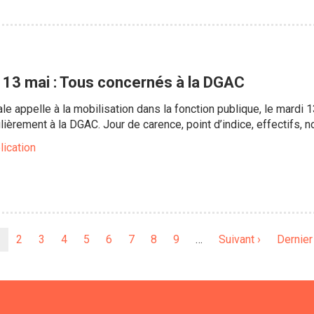
u 13 mai : Tous concernés à la DGAC
ale appelle à la mobilisation dans la fonction publique, le mardi
ulièrement à la DGAC. Jour de carence, point d’indice, effectifs
lication
Page
Page
2
Page
3
Page
4
Page
5
Page
6
Page
7
Page
8
Page
9
…
Page
Suivant ›
Dernièr
Dernier
ourante
suivante
page