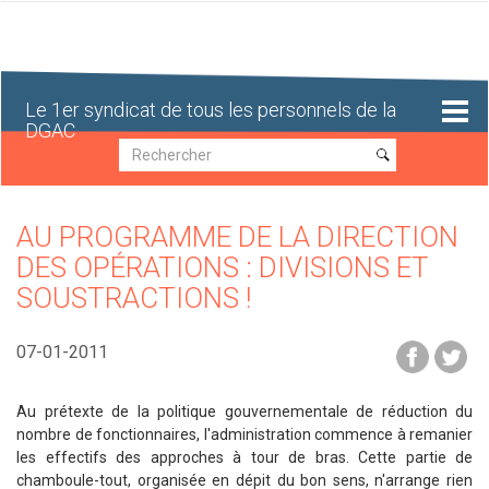
Aller
au
contenu
principal
Le 1er syndicat de tous les personnels de la
DGAC
Recherche
Recherche
AU PROGRAMME DE LA DIRECTION
DES OPÉRATIONS : DIVISIONS ET
SOUSTRACTIONS !
07-01-2011
Au prétexte de la politique gouvernementale de réduction du
nombre de fonctionnaires, l'administration commence à remanier
les effectifs des approches à tour de bras. Cette partie de
chamboule-tout, organisée en dépit du bon sens, n'arrange rien