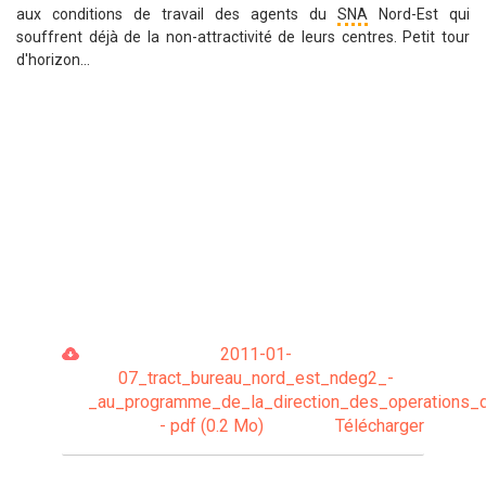
aux conditions de travail des agents du
SNA
Nord-Est qui
souffrent déjà de la non-attractivité de leurs centres. Petit tour
d'horizon...
2011-01-
07_tract_bureau_nord_est_ndeg2_-
_au_programme_de_la_direction_des_operations_di
- pdf (0.2 Mo)
Télécharger