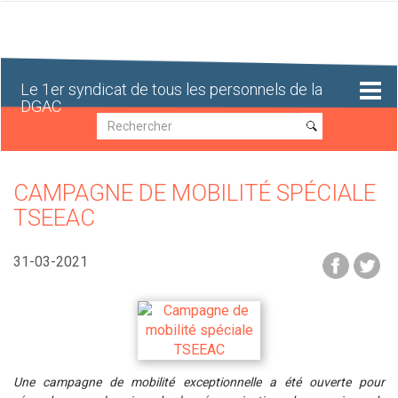
Aller
au
contenu
principal
Le 1er syndicat de tous les personnels de la
DGAC
Recherche
Recherche
CAMPAGNE DE MOBILITÉ SPÉCIALE
TSEEAC
31-03-2021
Une campagne de mobilité exceptionnelle a été ouverte pour