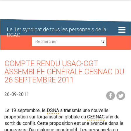
Aller
au
contenu
principal
Le 1er syndicat de tous les personnels de la
DGAC
Recherche
Recherche
COMPTE RENDU USAC-CGT
ASSEMBLÉE GÉNÉRALE CESNAC DU
26 SEPTEMBRE 2011
26-09-2011
Le 19 septembre, le
DSNA
a transmis une nouvelle
proposition sur l’organisation globale du
CESNAC
afin de
sortir du conflit. Cette proposition est une avancée dans le
processus d'un dialogue constructif. Les personnels du