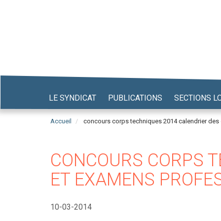
Aller
au
contenu
principal
LE SYNDICAT
PUBLICATIONS
SECTIONS L
Accueil
concours corps techniques 2014 calendrier des
CONCOURS CORPS TE
ET EXAMENS PROFE
10-03-2014