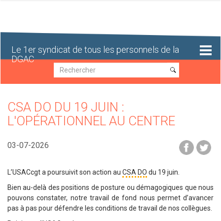
Aller
au
contenu
principal
Le 1er syndicat de tous les personnels de la
DGAC
Recherche
Recherche
CSA DO DU 19 JUIN :
L'OPÉRATIONNEL AU CENTRE
03-07-2026
L’USACcgt a poursuivit son action au
CSA
DO
du 19 juin.
Bien au-delà des positions de posture ou démagogiques que nous
pouvons constater, notre travail de fond nous permet d’avancer
pas à pas pour défendre les conditions de travail de nos collègues.