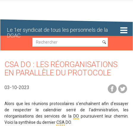
Aller
au
contenu
principal
Le 1er syndicat de tous les personnels de la
DGAC
Recherche
Recherche
CSA DO : LES RÉORGANISATIONS
EN PARALLÈLE DU PROTOCOLE
03-10-2023
Alors que les réunions protocolaires s’enchaînent afin d’essayer
de respecter le calendrier serré de l’administration, les
réorganisations des services de la
DO
poursuivent leur chemin.
Voici la synthèse du dernier
CSA
DO.