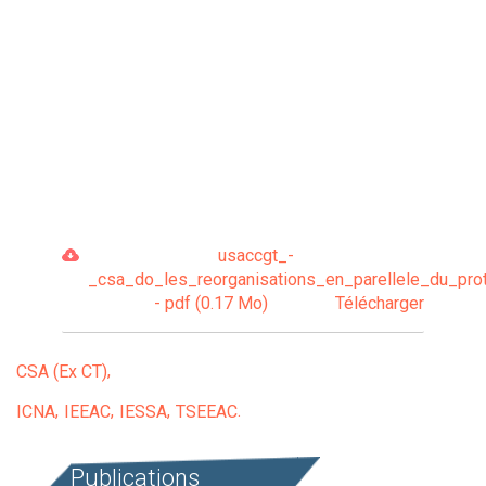
usaccgt_-
_csa_do_les_reorganisations_en_parellele_du_prot
- pdf (0.17 Mo)
Télécharger
CSA (Ex CT)
ICNA
IEEAC
IESSA
TSEEAC
Publications