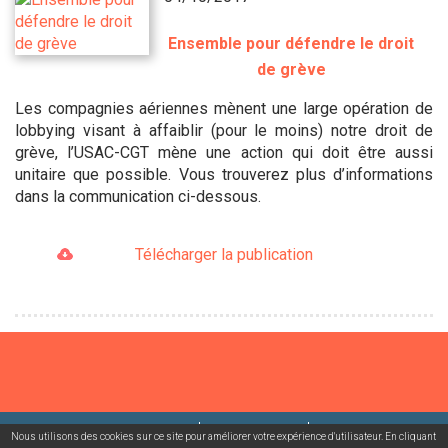
Ensemble pour défendre le droit
de grève
Les compagnies aériennes mènent une large opération de
lobbying visant à affaiblir (pour le moins) notre droit de
grève, l’USAC-CGT mène une action qui doit être aussi
unitaire que possible. Vous trouverez plus d’informations
dans la communication ci-dessous.
Télécharger la publication
©2026 USACcgt
Mentions légales
Contact
Nous utilisons des cookies sur ce site pour améliorer votre expérience d'utilisateur. En cliquant