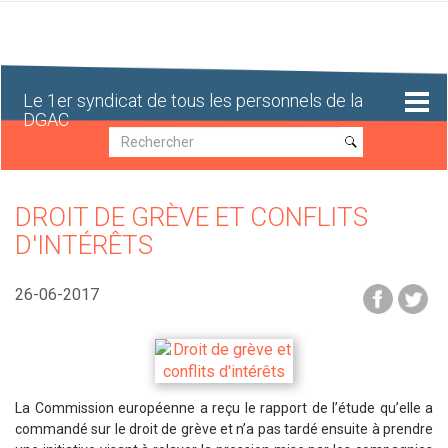
Aller
au
contenu
principal
Le 1er syndicat de tous les personnels de la
DGAC
Recherche
Recherche
DROIT DE GRÈVE ET CONFLITS
D'INTÉRÊTS
26-06-2017
La Commission européenne a reçu le rapport de l’étude qu’elle a
commandé sur le droit de grève et n’a pas tardé ensuite à prendre