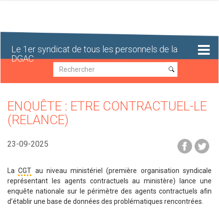
Aller
au
contenu
principal
Le 1er syndicat de tous les personnels de la
DGAC
Recherche
Recherche
ENQUÊTE : ETRE CONTRACTUEL-LE
(RELANCE)
23-09-2025
La
CGT
au niveau ministériel (première organisation syndicale
représentant les agents contractuels au ministère) lance une
enquête nationale sur le périmètre des agents contractuels afin
d’établir une base de données des problématiques rencontrées.