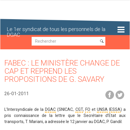
Aller
au
contenu
principal
Le 1er syndicat de tous les personnels de la
DGAC
Recherche
Recherche
FABEC : LE MINISTÈRE CHANGE DE
CAP ET REPREND LES
PROPOSITIONS DE G. SAVARY
26-01-2011
L’Intersyndicale de la
DGAC
(SNICAC,
CGT
,
FO
et
UNSA
IESSA
) a
pris connaissance de la lettre que le Secrétaire d’Etat aux
transports, T. Mariani, a adressée le 12 janvier au DGAC, P. Gandil.