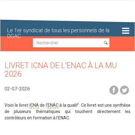
Aller
au
contenu
principal
Le 1er syndicat de tous les personnels de la
DGAC
Recherche
Recherche
LIVRET ICNA DE L'ENAC À LA MU
2026
02-07-2026
Voici le livret
ICNA
de l'
ENAC
à la qualif'. Ce livret est une synthèse
de plusieurs thématiques qui touchent directement les
contrôleurs en formation à l'ENAC.