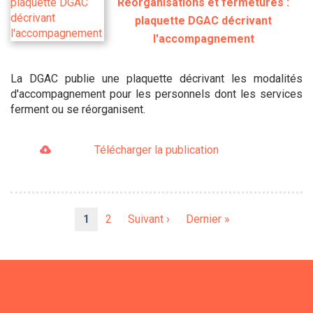
Réorganisations et fermetures :
plaquette DGAC décrivant
l'accompagnement
La DGAC publie une plaquette décrivant les modalités
d'accompagnement pour les personnels dont les services
ferment ou se réorganisent.
Télécharger la publication
Pagination
Page
1
Page
2
Page
Suivant ›
Dernière
Dernier »
courante
suivante
page