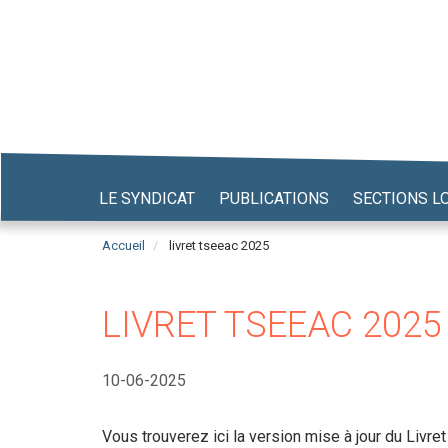
Aller
au
contenu
principal
LE SYNDICAT
PUBLICATIONS
SECTIONS L
Accueil
livret tseeac 2025
LIVRET TSEEAC 2025
10-06-2025
Vous trouverez ici la version mise à jour du Livre