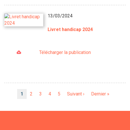
13/03/2024
Livret handicap 2024
Télécharger la publication
Pagination
Page
1
Page
2
Page
3
Page
4
Page
5
Page
Suivant ›
Dernière
Dernier »
courante
suivante
page