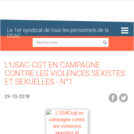
Aller
au
contenu
principal
Le 1er syndicat de tous les personnels de la
DGAC
Recherche
Recherche
L'USAC-CGT EN CAMPAGNE
CONTRE LES VIOLENCES SEXISTES
ET SEXUELLES - N°1
29-10-2018