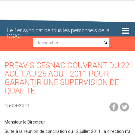
Aller
au
contenu
principal
Le 1er syndicat de tous les personnels de la
DGAC
Recherche
Recherche
PRÉAVIS CESNAC COUVRANT DU 22
AOÛT AU 26 AOÛT 2011 POUR
GARANTIR UNE SUPERVISION DE
QUALITÉ
15-08-2011
Monsieur le Directeur,
Suite à la réunion de conciliation du 12 juillet 2011, la direction n’a