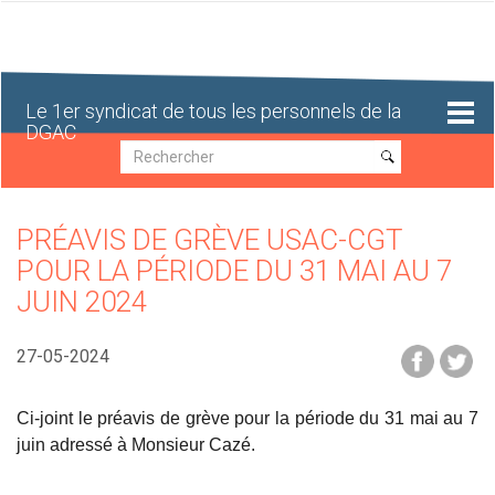
Aller
au
contenu
principal
Le 1er syndicat de tous les personnels de la
DGAC
Recherche
Recherche
PRÉAVIS DE GRÈVE USAC-CGT
POUR LA PÉRIODE DU 31 MAI AU 7
JUIN 2024
27-05-2024
Ci-joint le préavis de grève pour la période du 31 mai au 7
juin adressé à Monsieur Cazé.