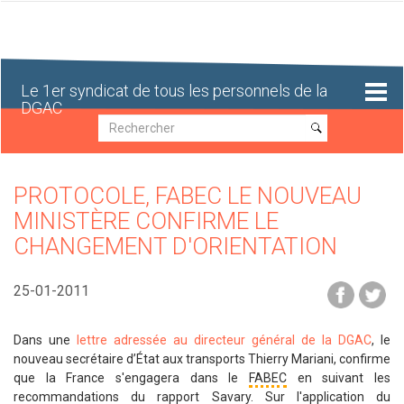
Aller
au
contenu
principal
Le 1er syndicat de tous les personnels de la
DGAC
Recherche
Recherche
PROTOCOLE, FABEC LE NOUVEAU
MINISTÈRE CONFIRME LE
CHANGEMENT D'ORIENTATION
25-01-2011
Dans une
lettre adressée au directeur général de la DGAC
, le
nouveau secrétaire d’État aux transports Thierry Mariani, confirme
que la France s'engagera dans le
FABEC
en suivant les
recommandations du rapport Savary. Sur l'application du