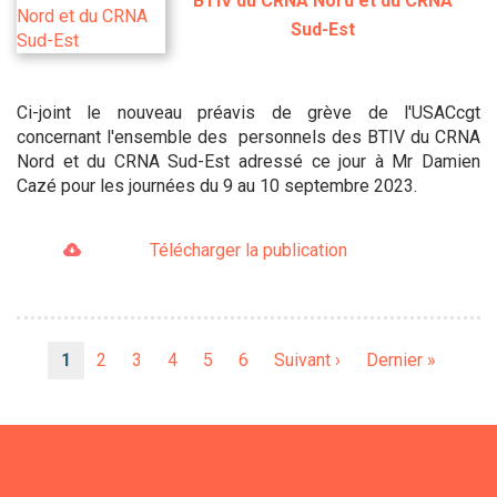
BTIV du CRNA Nord et du CRNA
Sud-Est
Ci-joint le nouveau préavis de grève de l'USACcgt
concernant l'ensemble des personnels des BTIV du CRNA
Nord et du CRNA Sud-Est adressé ce jour à Mr Damien
Cazé pour les journées du 9 au 10 septembre 2023.
Télécharger la publication
Pagination
Page
1
Page
2
Page
3
Page
4
Page
5
Page
6
Page
Suivant ›
Dernière
Dernier »
courante
suivante
page