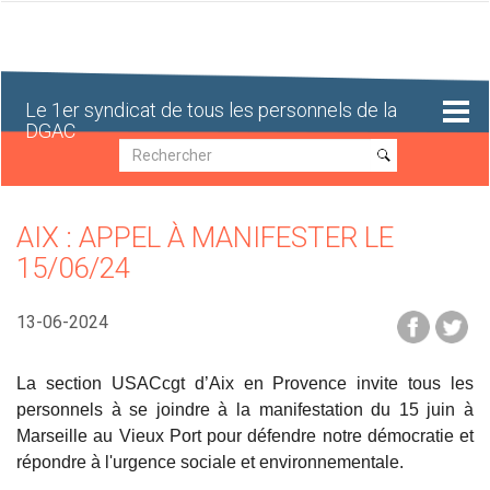
Aller
au
contenu
principal
Le 1er syndicat de tous les personnels de la
DGAC
Recherche
Recherche
AIX : APPEL À MANIFESTER LE
15/06/24
13-06-2024
La section USACcgt d’Aix en Provence invite tous les
personnels à se joindre à la manifestation du 15 juin à
Marseille au Vieux Port pour défendre notre démocratie et
répondre à l'urgence sociale et environnementale.