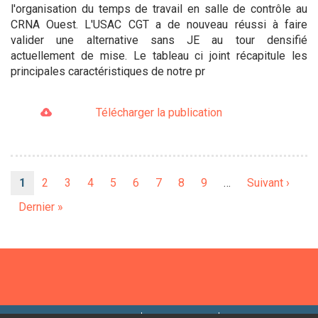
l'organisation du temps de travail en salle de contrôle au
CRNA Ouest. L'USAC CGT a de nouveau réussi à faire
valider une alternative sans JE au tour densifié
actuellement de mise. Le tableau ci joint récapitule les
principales caractéristiques de notre pr
Télécharger la publication
Pagination
Page
1
Page
2
Page
3
Page
4
Page
5
Page
6
Page
7
Page
8
Page
9
…
Page
Suivant ›
courante
suivante
Dernière
Dernier »
page