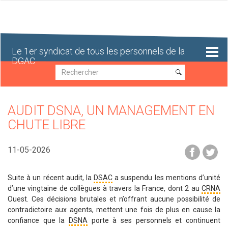
Aller
au
contenu
principal
Le 1er syndicat de tous les personnels de la
DGAC
Recherche
Recherche
AUDIT DSNA, UN MANAGEMENT EN
CHUTE LIBRE
11-05-2026
Suite à un récent audit, la
DSAC
a suspendu les mentions d’unité
d’une vingtaine de collègues à travers la France, dont 2 au
CRNA
Ouest. Ces décisions brutales et n’offrant aucune possibilité de
contradictoire aux agents, mettent une fois de plus en cause la
confiance que la
DSNA
porte à ses personnels et continuent