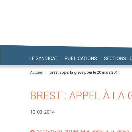
Aller
au
contenu
principal
LE SYNDICAT
PUBLICATIONS
SECTIONS L
Accueil
brest appel la greve pour le 20 mars 2014
BREST : APPEL À LA
10-03-2014
2014-03-10_2014-03-08_appel_a_la_greve_2