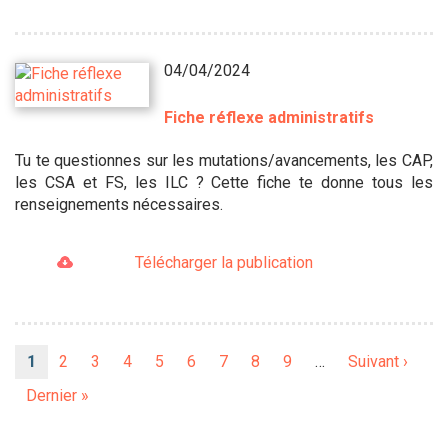
04/04/2024
Fiche réflexe administratifs
Tu te questionnes sur les mutations/avancements, les CAP,
les CSA et FS, les ILC ? Cette fiche te donne tous les
renseignements nécessaires.
Télécharger la publication
Pagination
Page
1
Page
2
Page
3
Page
4
Page
5
Page
6
Page
7
Page
8
Page
9
…
Page
Suivant ›
courante
suivante
Dernière
Dernier »
page