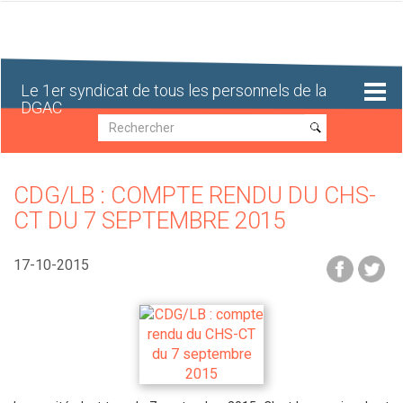
Aller
au
contenu
principal
Le 1er syndicat de tous les personnels de la
DGAC
Recherche
Recherche
CDG/LB : COMPTE RENDU DU CHS-
CT DU 7 SEPTEMBRE 2015
17-10-2015