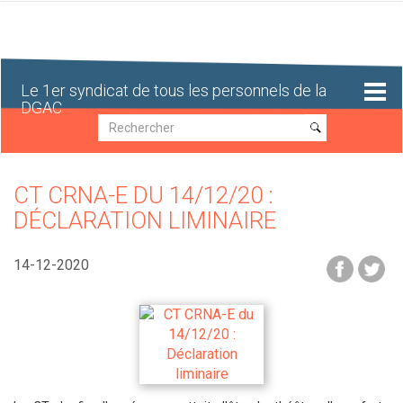
Aller
au
contenu
principal
Le 1er syndicat de tous les personnels de la
DGAC
Recherche
Recherche
CT CRNA-E DU 14/12/20 :
DÉCLARATION LIMINAIRE
14-12-2020