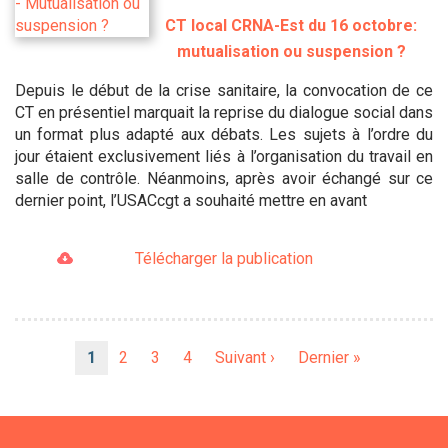
CT local CRNA-Est du 16 octobre:
mutualisation ou suspension ?
Depuis le début de la crise sanitaire, la convocation de ce
CT en présentiel marquait la reprise du dialogue social dans
un format plus adapté aux débats. Les sujets à l’ordre du
jour étaient exclusivement liés à l’organisation du travail en
salle de contrôle. Néanmoins, après avoir échangé sur ce
dernier point, l’USACcgt a souhaité mettre en avant
Télécharger la publication
Pagination
Page
1
Page
2
Page
3
Page
4
Page
Suivant ›
Dernière
Dernier »
courante
suivante
page