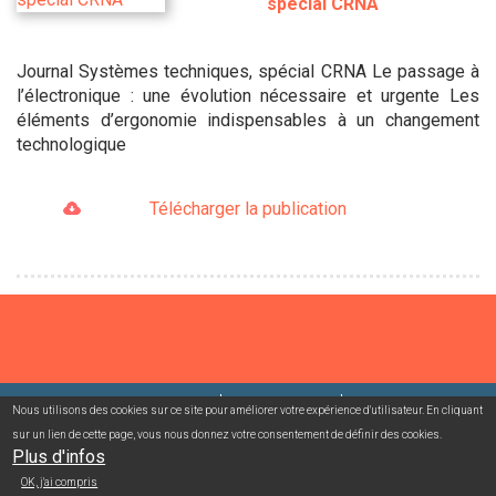
spécial CRNA
Journal Systèmes techniques, spécial CRNA Le passage à
l’électronique : une évolution nécessaire et urgente Les
éléments d’ergonomie indispensables à un changement
technologique
Télécharger la publication
©2026 USACcgt
Mentions légales
Contact
Nous utilisons des cookies sur ce site pour améliorer votre expérience d'utilisateur. En cliquant
sur un lien de cette page, vous nous donnez votre consentement de définir des cookies.
Plus d'infos
Campagnes mailing/abonnement
Connexion adhérent
OK, j'ai compris