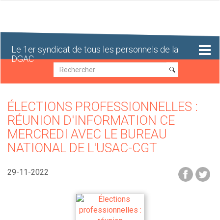
Aller
au
contenu
principal
Le 1er syndicat de tous les personnels de la
DGAC
Recherche
Recherche
ÉLECTIONS PROFESSIONNELLES :
RÉUNION D'INFORMATION CE
MERCREDI AVEC LE BUREAU
NATIONAL DE L'USAC-CGT
29-11-2022