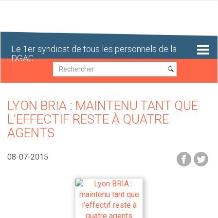
Aller
au
contenu
principal
Le 1er syndicat de tous les personnels de la
DGAC
Recherche
Recherche
LYON BRIA : MAINTENU TANT QUE
L’EFFECTIF RESTE À QUATRE
AGENTS
08-07-2015