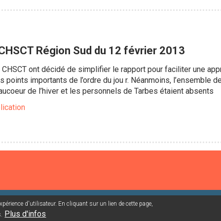
CHSCT Région Sud du 12 février 2013
CHSCT ont décidé de simplifier le rapport pour faciliter une a
es points importants de l’ordre du jou r. Néanmoins, l’ensemble 
t aucoeur de l’hiver et les personnels de Tarbes étaient absents
lication
périence d'utilisateur. En cliquant sur un lien de cette page,
nes mailing/abonnement
Connexion adhérent
Plus d'infos
.