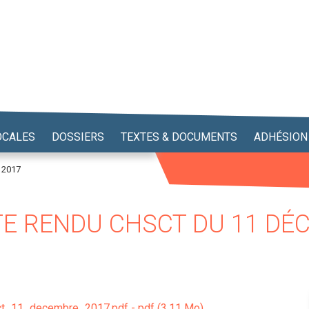
OCALES
DOSSIERS
TEXTES & DOCUMENTS
ADHÉSION
 2017
TE RENDU CHSCT DU 11 DÉ
_11_decembre_2017.pdf - pdf (3.11 Mo)