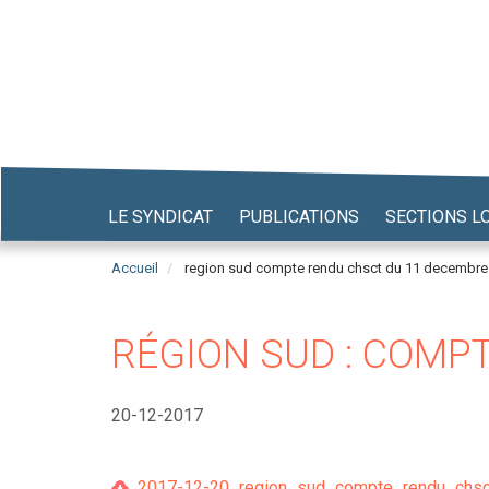
Aller
au
contenu
principal
LE SYNDICAT
PUBLICATIONS
SECTIONS L
Accueil
region sud compte rendu chsct du 11 decembre
RÉGION SUD : COMP
20-12-2017
2017-12-20_region_sud_compte_rendu_chsct