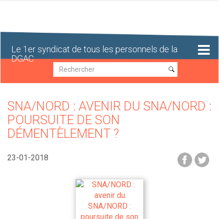
Aller
au
contenu
principal
Le 1er syndicat de tous les personnels de la
DGAC
Recherche
Recherche
SNA/NORD : AVENIR DU SNA/NORD :
POURSUITE DE SON
DÉMENTÈLEMENT ?
23-01-2018