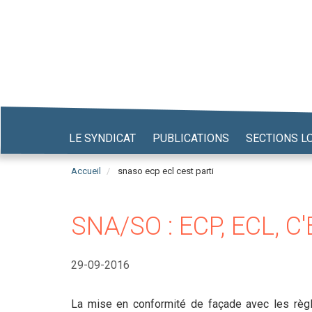
Aller
au
contenu
principal
LE SYNDICAT
PUBLICATIONS
SECTIONS L
Accueil
snaso ecp ecl cest parti
SNA/SO : ECP, ECL, C'
29-09-2016
La mise en conformité de façade avec les règl