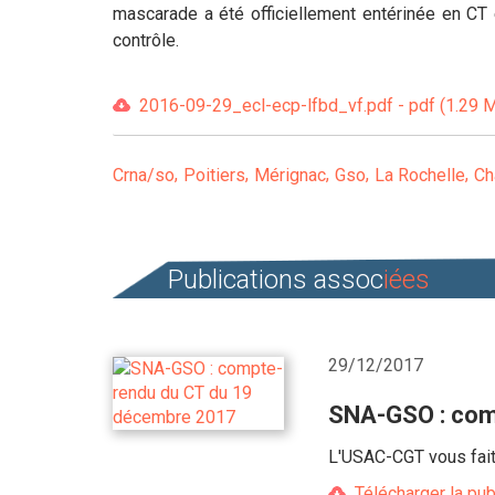
mascarade a été officiellement entérinée en CT
contrôle.
2016-09-29_ecl-ecp-lfbd_vf.pdf - pdf (1.29 
Crna/so
Poitiers
Mérignac
Gso
La Rochelle
Ch
Publications assoc
iées
29/12/2017
SNA-GSO : com
L'USAC-CGT vous fait
Télécharger la pub