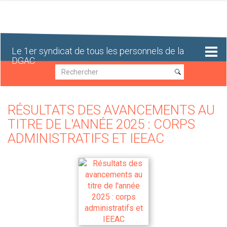
Aller
au
contenu
principal
Le 1er syndicat de tous les personnels de la
DGAC
Recherche
Recherche
RÉSULTATS DES AVANCEMENTS AU
TITRE DE L'ANNÉE 2025 : CORPS
ADMINISTRATIFS ET IEEAC