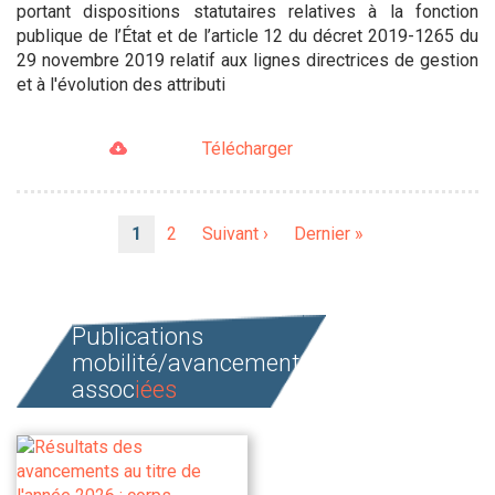
portant dispositions statutaires relatives à la fonction
publique de l’État et de l’article 12 du décret 2019-1265 du
29 novembre 2019 relatif aux lignes directrices de gestion
et à l'évolution des attributi
Télécharger
Pagination
Page
1
Page
2
Page
Suivant ›
Dernière
Dernier »
courante
suivante
page
Publications
mobilité/avancement
assoc
iées