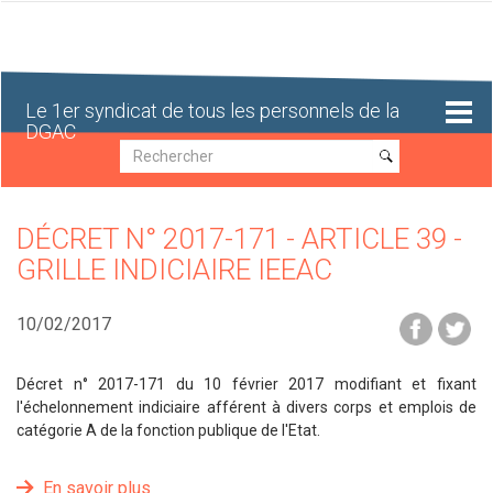
Aller
au
contenu
principal
Le 1er syndicat de tous les personnels de la
DGAC
Recherche
Recherche
DÉCRET N° 2017-171 - ARTICLE 39 -
GRILLE INDICIAIRE IEEAC
10/02/2017
Décret n° 2017-171 du 10 février 2017 modifiant et fixant
l'échelonnement indiciaire afférent à divers corps et emplois de
catégorie A de la fonction publique de l'Etat.
En savoir plus