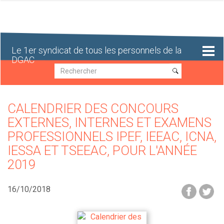
Aller
au
contenu
principal
Le 1er syndicat de tous les personnels de la
DGAC
Recherche
Recherche
CALENDRIER DES CONCOURS
EXTERNES, INTERNES ET EXAMENS
PROFESSIONNELS IPEF, IEEAC, ICNA,
IESSA ET TSEEAC, POUR L'ANNÉE
2019
16/10/2018