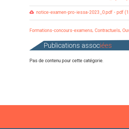
notice-examen-pro-iessa-2023_0.pdf - pdf (1
Formations-concours-examens
Contractuels
Ouv
Publications assoc
iées
Pas de contenu pour cette catégorie.