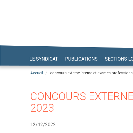
Aller
au
contenu
principal
LE SYNDICAT
PUBLICATIONS
SECTIONS L
Accueil
concours externe interne et examen professionn
CONCOURS EXTERNE,
2023
12/12/2022