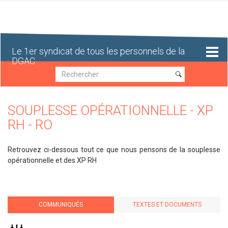
Aller
au
contenu
principal
Le 1er syndicat de tous les personnels de la
DGAC
Recherche
Recherche
SOUPLESSE OPÉRATIONNELLE - XP
RH - RO
Retrouvez ci-dessous tout ce que nous pensons de la souplesse
opérationnelle et des XP RH
COMMUNIQUÉS
TEXTES ET DOCUMENTS