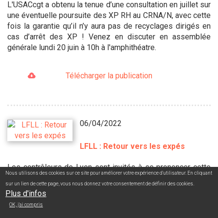
L'USACcgt a obtenu la tenue d’une consultation en juillet sur
une éventuelle poursuite des XP RH au CRNA/N, avec cette
fois la garantie qu’il n’y aura pas de recyclages dirigés en
cas d’arrêt des XP ! Venez en discuter en assemblée
générale lundi 20 juin à 10h à l'amphithéatre.
Télécharger la publication
06/04/2022
LFLL : Retour vers les expés
Les contrôleurs de Lyon sont invités à se prononcer cette
Nous utilisons des cookies sur ce site pour améliorer votre expérience d'utilisateur. En cliquant
semaine pour ou contre la bascule de notre tour de service
sur un lien de cette page, vous nous donnez votre consentement de définir des cookies.
en mode expérimental (ie. dérogatoire à l’arrêté de 2002 sur
Plus d'infos
un certain nombre de points) dès le début du mois de mai.
OK, j'ai compris
Pour se faire un avis éclairé sur les enjeux, prenons le