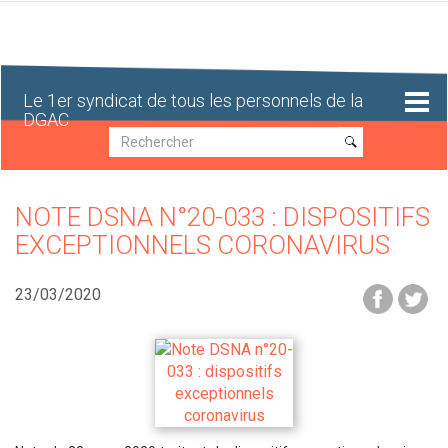
Aller
au
contenu
principal
Le 1er syndicat de tous les personnels de la
DGAC
Recherche
Recherche
NOTE DSNA N°20-033 : DISPOSITIFS
EXCEPTIONNELS CORONAVIRUS
23/03/2020