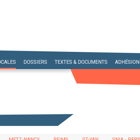
OCALES
DOSSIERS
TEXTES & DOCUMENTS
ADHÉSION
METZ-NANCY
REIMS
ST-YAN
SNIA - PE