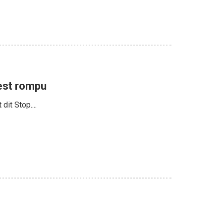
 est rompu
it Stop....