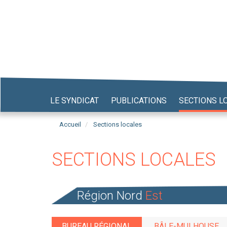
Aller
au
contenu
principal
LE SYNDICAT
PUBLICATIONS
SECTIONS L
Accueil
Sections locales
SECTIONS LOCALES
Région Nord
Est
BUREAU RÉGIONAL
BÂLE-MULHOUSE