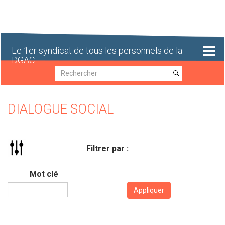
Aller
au
contenu
principal
Le 1er syndicat de tous les personnels de la
DGAC
Recherche
Recherche
DIALOGUE SOCIAL
Filtrer par :
Mot clé
Appliquer