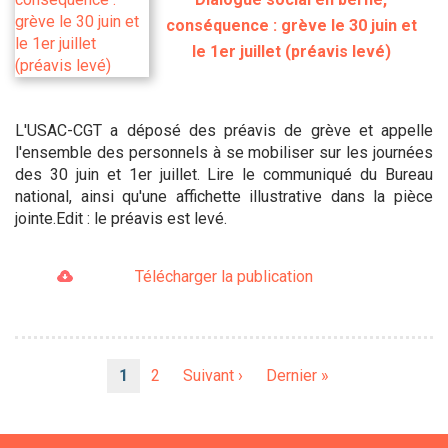
conséquence : grève le 30 juin et
le 1er juillet (préavis levé)
L'USAC-CGT a déposé des préavis de grève et appelle
l'ensemble des personnels à se mobiliser sur les journées
des 30 juin et 1er juillet. Lire le communiqué du Bureau
national, ainsi qu'une affichette illustrative dans la pièce
jointe.Edit : le préavis est levé.
Télécharger la publication
Pagination
Page
1
Page
2
Page
Suivant ›
Dernière
Dernier »
courante
suivante
page