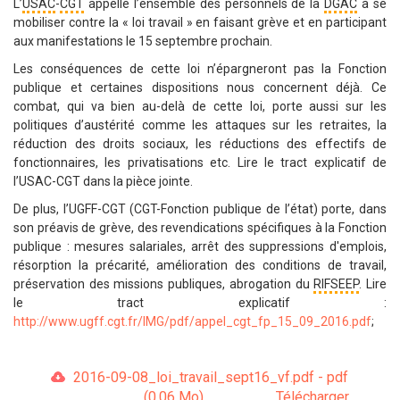
L’
USAC
-
CGT
appelle l’ensemble des personnels de la
DGAC
à se
mobiliser contre la « loi travail » en faisant grève et en participant
aux manifestations le 15 septembre prochain.
Les conséquences de cette loi n’épargneront pas la Fonction
publique et certaines dispositions nous concernent déjà. Ce
combat, qui va bien au-delà de cette loi, porte aussi sur les
politiques d’austérité comme les attaques sur les retraites, la
réduction des droits sociaux, les réductions des effectifs de
fonctionnaires, les privatisations etc. Lire le tract explicatif de
l’USAC-CGT dans la pièce jointe.
De plus, l’UGFF-CGT (CGT-Fonction publique de l’état) porte, dans
son préavis de grève, des revendications spécifiques à la Fonction
publique : mesures salariales, arrêt des suppressions d'emplois,
résorption la précarité, amélioration des conditions de travail,
préservation des missions publiques, abrogation du
RIFSEEP
. Lire
le tract explicatif :
http://www.ugff.cgt.fr/IMG/pdf/appel_cgt_fp_15_09_2016.pdf
;
2016-09-08_loi_travail_sept16_vf.pdf - pdf
(0.06 Mo)
Télécharger