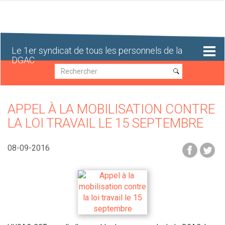
Aller
au
contenu
principal
Le 1er syndicat de tous les personnels de la
DGAC
Recherche
Recherche
APPEL À LA MOBILISATION CONTRE
LA LOI TRAVAIL LE 15 SEPTEMBRE
08-09-2016