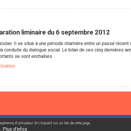
aration liminaire du 6 septembre 2012
culier. Il se situe à une période charnière entre un passé récent d
la conduite du dialogue social. Le bilan de ces cinq dernières a
ortants se sont enchaînés.
lication
périence d'utilisateur. En cliquant sur un lien de cette page,
nes mailing/abonnement
Connexion adhérent
Plus d'infos
.