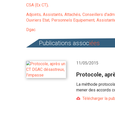
CSA (Ex CT)
Adjoints
Assistants
Attachés
Conseillers d'admi
Ouvriers Etat
Personnels Equipement
Assistant
Dgac
Publications assoc
iées
11/05/2015
Protocole, apr
La méthode protocola
mener des accords cor
Télécharger la pub