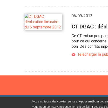
06/09/2012
CT DGAC : décl
Ce CT est un peu parti
pour ce qui concerne 
bon. Des conflits imp
Télécharger la pub
Nous utilisons des cookies sur ce site pour améliorer votre ex
©2026 USACcgt
Mentions légales
Contact
Campag
vous nous donnez votre consentement de définir des cookies