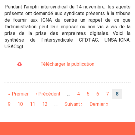
Pendant l'amphi intersyndical du 14 novembre, les agents
présents ont demandé aux syndicats présents à la tribune
de fournir aux ICNA du centre un rappel de ce que
l'administration peut leur imposer ou non vis à vis de la
prise de la prise des empreintes digitales. Voici la
synthèse de l'intersyndicale CFDT-AC, UNSA-ICNA,
USACcgt
Télécharger la publication
Pagination
Première
« Premier
Page
‹ Précédent
…
Page
4
Page
5
Page
6
Page
7
Page
8
page
précédente
courant
Page
9
Page
10
Page
11
Page
12
…
Page
Suivant ›
Dernière
Dernier »
suivante
page