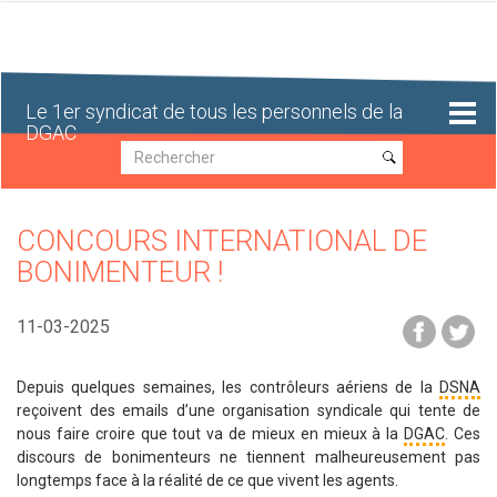
Aller
au
contenu
principal
Le 1er syndicat de tous les personnels de la
DGAC
Recherche
Recherche
CONCOURS INTERNATIONAL DE
BONIMENTEUR !
11-03-2025
Depuis quelques semaines, les contrôleurs aériens de la
DSNA
reçoivent des emails d’une organisation syndicale qui tente de
nous faire croire que tout va de mieux en mieux à la
DGAC
. Ces
discours de bonimenteurs ne tiennent malheureusement pas
longtemps face à la réalité de ce que vivent les agents.