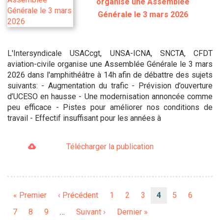
organise une Assemblée
Générale le 3 mars 2026
L'Intersyndicale USACcgt, UNSA-ICNA, SNCTA, CFDT
aviation-civile organise une Assemblée Générale le 3 mars
2026 dans l'amphithéâtre à 14h afin de débattre des sujets
suivants: - Augmentation du trafic - Prévision d’ouverture
d’UCESO en hausse - Une modernisation annoncée comme
peu efficace - Pistes pour améliorer nos conditions de
travail - Effectif insuffisant pour les années à
Télécharger la publication
Pagination
Première
« Premier
Page
‹ Précédent
Page
1
Page
2
Page
3
Page
4
Page
5
Page
6
page
précédente
courante
Page
7
Page
8
Page
9
…
Page
Suivant ›
Dernière
Dernier »