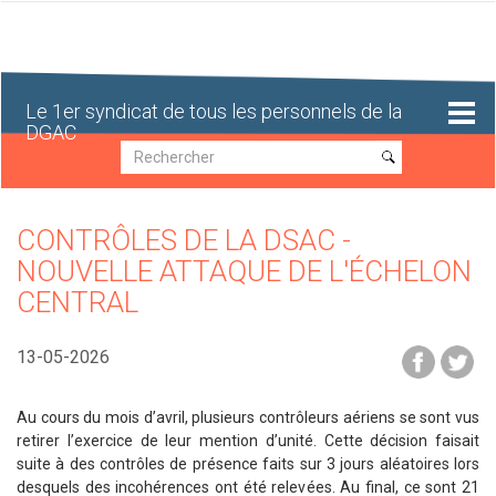
Aller
au
contenu
principal
Le 1er syndicat de tous les personnels de la
DGAC
Recherche
Recherche
CONTRÔLES DE LA DSAC -
NOUVELLE ATTAQUE DE L'ÉCHELON
CENTRAL
13-05-2026
Au cours du mois d’avril, plusieurs contrôleurs aériens se sont vus
retirer l’exercice de leur mention d’unité. Cette décision faisait
suite à des contrôles de présence faits sur 3 jours aléatoires lors
desquels des incohérences ont été relevées. Au final, ce sont 21