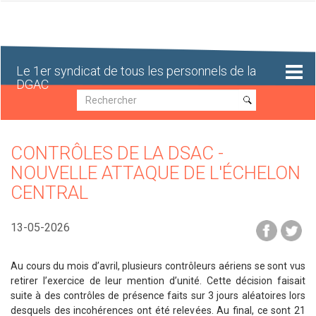
Aller
au
contenu
principal
Le 1er syndicat de tous les personnels de la
DGAC
Recherche
Recherche
CONTRÔLES DE LA DSAC -
NOUVELLE ATTAQUE DE L'ÉCHELON
CENTRAL
13-05-2026
Au cours du mois d’avril, plusieurs contrôleurs aériens se sont vus
retirer l’exercice de leur mention d’unité. Cette décision faisait
suite à des contrôles de présence faits sur 3 jours aléatoires lors
desquels des incohérences ont été relevées. Au final, ce sont 21