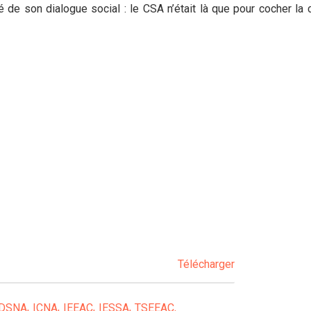
té de son dialogue social : le CSA n’était là que pour cocher la
Télécharger
 DSNA
ICNA
IEEAC
IESSA
TSEEAC