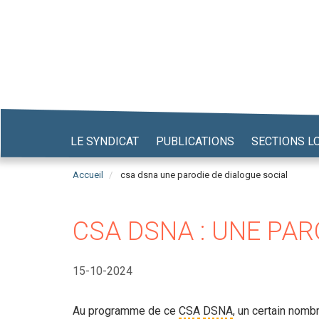
Aller
au
contenu
principal
LE SYNDICAT
PUBLICATIONS
SECTIONS L
Accueil
csa dsna une parodie de dialogue social
CSA DSNA : UNE PAR
15-10-2024
Au programme de ce
CSA
DSNA
, un certain nomb