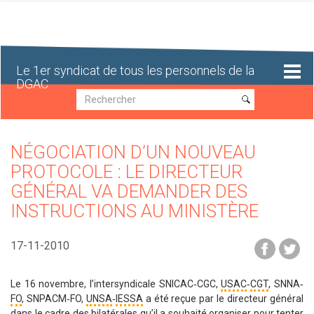
Aller
au
contenu
principal
Le 1er syndicat de tous les personnels de la
DGAC
Recherche
Recherche
NÉGOCIATION D’UN NOUVEAU
PROTOCOLE : LE DIRECTEUR
GÉNÉRAL VA DEMANDER DES
INSTRUCTIONS AU MINISTÈRE
17-11-2010
Le 16 novembre, l’intersyndicale SNICAC‐CGC,
USAC
‐
CGT
, SNNA‐
FO
, SNPACM‐FO,
UNSA
‐
IESSA
a été reçue par le directeur général
dans le cadre des bilatérales qu’il a souhaité organiser pour tenter