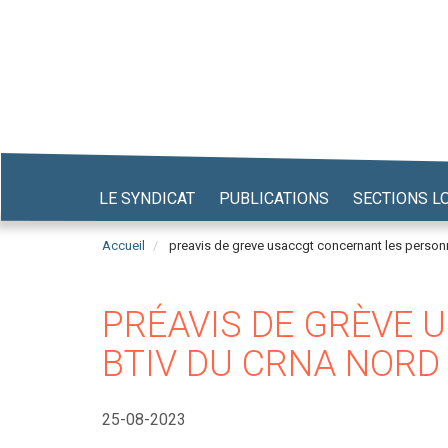
Aller
au
contenu
principal
LE SYNDICAT
PUBLICATIONS
SECTIONS L
Accueil
preavis de greve usaccgt concernant les personn
PRÉAVIS DE GRÈVE 
BTIV DU CRNA NORD
25-08-2023