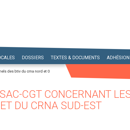
OCALES
DOSSIERS
TEXTES & DOCUMENTS
ADHÉSION
els des btiv du crna nord et 0
USAC-CGT CONCERNANT LE
 ET DU CRNA SUD-EST