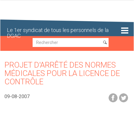
Aller
au
contenu
principal
Le 1er syndicat de tous les personnels de la
DGAC
Recherche
Recherche
PROJET D'ARRÊTÉ DES NORMES
MÉDICALES POUR LA LICENCE DE
CONTRÔLE
09-08-2007