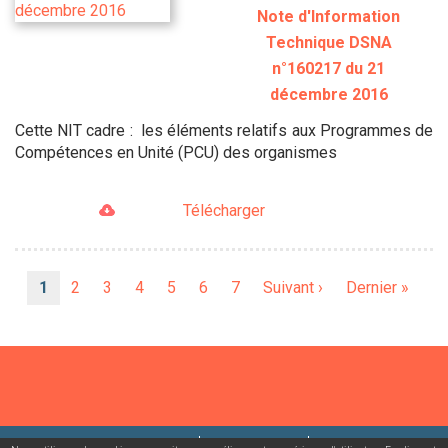
Note d'Information
Technique DSNA
n°160217 du 21
décembre 2016
Cette NIT cadre : les éléments relatifs aux Programmes de
Compétences en Unité (PCU) des organismes
Télécharger
Pagination
Page
1
Page
2
Page
3
Page
4
Page
5
Page
6
Page
7
Page
Suivant ›
Dernière
Dernier »
courante
suivante
page