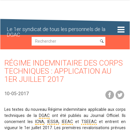
Aller
au
contenu
principal
Le 1er syndicat de tous les personnels de la
DGAC
Recherche
Recherche
RÉGIME INDEMNITAIRE DES CORPS
TECHNIQUES : APPLICATION AU
1ER JUILLET 2017
10-05-2017
Les textes du nouveau Régime indemnitaire applicable aux corps
techniques de la
DGAC
ont été publiés au Journal Officiel. Ils
concernent les
ICNA
,
IESSA
,
IEEAC
et
TSEEAC
et entrent en
vigueur le 1er juillet 2017. Les premières revalorisations prévues