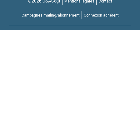
©2026 USACcgt
Mentions légales
Contact
Campagnes mailing/abonnement
Connexion adhérent