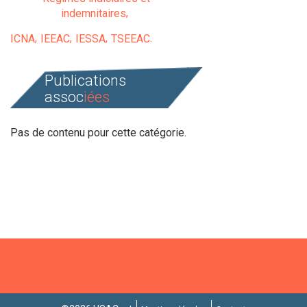
indemnitaires
ICNA
IEEAC
IESSA
TSEEAC
Publications
assoc
iées
Pas de contenu pour cette catégorie.