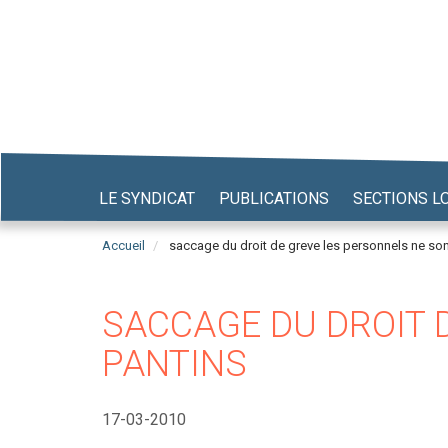
Aller
au
contenu
principal
LE SYNDICAT
PUBLICATIONS
SECTIONS L
Accueil
saccage du droit de greve les personnels ne son
SACCAGE DU DROIT D
PANTINS
17-03-2010