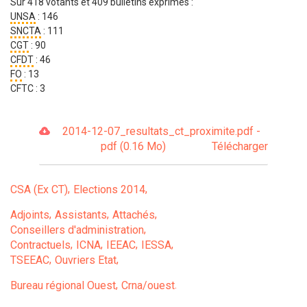
Sur 418 votants et 409 bulletins exprimés :
UNSA
: 146
SNCTA
: 111
CGT
: 90
CFDT
: 46
FO
: 13
CFTC : 3
2014-12-07_resultats_ct_proximite.pdf -
pdf (0.16 Mo)
Télécharger
CSA (Ex CT)
Elections 2014
Adjoints
Assistants
Attachés
Conseillers d'administration
Contractuels
ICNA
IEEAC
IESSA
TSEEAC
Ouvriers Etat
Bureau régional Ouest
Crna/ouest