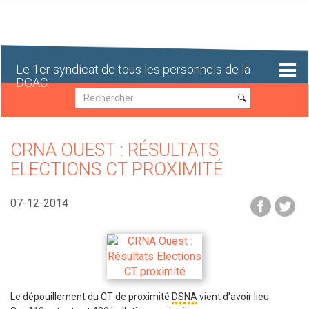
Aller
au
contenu
principal
Le 1er syndicat de tous les personnels de la
DGAC
Recherche
Recherche
CRNA OUEST : RÉSULTATS
ELECTIONS CT PROXIMITÉ
07-12-2014
Le dépouillement du CT de proximité
DSNA
vient d'avoir lieu.