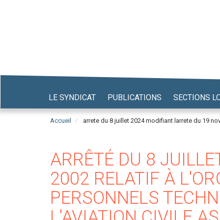
Aller
au
contenu
principal
LE SYNDICAT
PUBLICATIONS
SECTIONS L
Accueil
arrete du 8 juillet 2024 modifiant larrete du 19 n
ARRÊTÉ DU 8 JUILLE
2002 RELATIF À L'O
PERSONNELS TECHNI
L'AVIATION CIVILE 