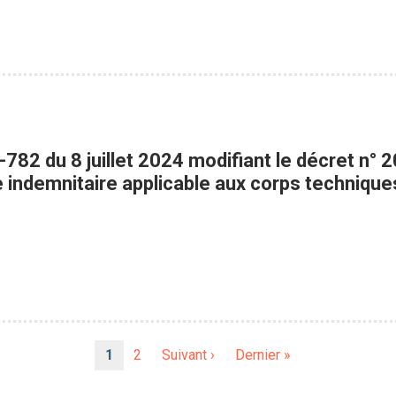
-782 du 8 juillet 2024 modifiant le décret n
e indemnitaire applicable aux corps technique
Page
1
Page
2
Page
Suivant ›
Dernière
Dernier »
courante
suivante
page