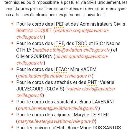
techniques ou d'impossibilité à postuler via SIRH uniquement, les
candidatures par mail seront acceptées et devront être envoyées
aux adresses électroniques des personnes suivantes :
Pour le corps des
IPEF
et des Administrateurs Civils :
Béatrice COQUET
(
béatrice.coquet@aviation-
civile.gouv.fr
)
Pour le corps des
ITPE
, des
TSDD
et ISIC : Nadine
OTHILY (
nadine.othily@aviation-civile.gouv.fr
) et
Olivier GOURDON (
olivier.gourdon@aviation-
civile.gouv.fr
)
Pour le corps des
IEEAC
: Mira KADEM
(
mira.kadem@aviation-civile.gouv.fr
)
Pour le corps des attachés et des
PNT
: Valérie
JULVECOURT (CLOVIS) (
valerie.clovis@aviation-
civile.gouv.fr
)
Pour le corps des assistants : Bruno LAVENANT
(
bruno.lavenant@aviation-civile.gouv.fr
)
Pour le corps des adjoints : Maryse LE-STER
(
maryse.le-ster@aviation-civile.gouv.fr
)
Pour les ouvriers d’Etat : Anne-Marie DOS SANTOS