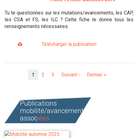
Tu te questionnes sur les mutations/avancements, les CAP,
les CSA et FS, les ILC ? Cette fiche te donne tous les
renseignements nécessaires.
Télécharger la publication
Pagination
Page
1
Page
2
Page
3
Page
Suivant ›
Dernière
Dernier »
courante
suivante
page
Publications
mobilité/avancement
assoc
iées