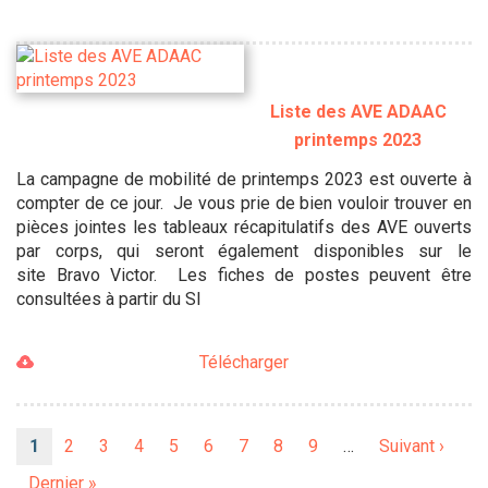
Liste des AVE ADAAC
printemps 2023
La campagne de mobilité de printemps 2023 est ouverte à
compter de ce jour. Je vous prie de bien vouloir trouver en
pièces jointes les tableaux récapitulatifs des AVE ouverts
par corps, qui seront également disponibles sur le
site Bravo Victor. Les fiches de postes peuvent être
consultées à partir du SI
Télécharger
Pagination
Page
1
Page
2
Page
3
Page
4
Page
5
Page
6
Page
7
Page
8
Page
9
…
Page
Suivant ›
courante
suivante
Dernière
Dernier »