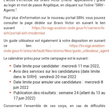
L'accès s'effectue sur Bravo Victor (menu "applications") grâce
au login et mot de passe Angélique, en cliquant sur l’icône "SIRH -
Agents ".
Pour plus d’information sur le nouveau portail SIRH, vous pouvez
consulter la page dédiée sur Bravo Victor en suivant le lien
suivant :
https://bv.sigp.aviation-civile.gouv.fr/carriere/le-
sirh/portail-sirh-modernise
Un guide utilisateur est également à votre disposition en suivant
ce lien :
https://bv.sigp.aviation-
civile.gouv.fr/sites/default/files/atoms/files/guide_utilisateur_agen
Le calendrier prévu pour cette campagne est le suivant :
Date limite pour candidater :
mercredi 11 mai 2022
,
Avis des services sur les candidatures (date limite
dans le SIRH) :
vendredi
20 mai 2022
Date limite pour annuler une candidature :
mercredi
8
juin 2022
Publication des résultats :
semaine 24 (allant du 13 au
17 juin 2022)
Concernant l’ensemble de ces corps, en cas de difficultés