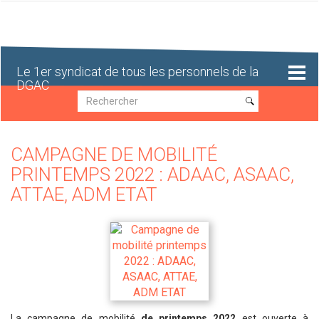
Aller
au
contenu
principal
Le 1er syndicat de tous les personnels de la
DGAC
Recherche
Recherche
CAMPAGNE DE MOBILITÉ
PRINTEMPS 2022 : ADAAC, ASAAC,
ATTAE, ADM ETAT
La campagne de mobilité
de printemps 2022
est ouverte à