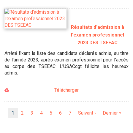
Résultats d'admission à
l'examen professionnel
2023 DES TSEEAC
Arrêté fixant la liste des candidats déclarés admis, au titre
de l'année 2023, après examen professionnel pour l’accès
au corps des TSEEAC. L'USACcgt félicite les heureux
admis.
Télécharger
Pagination
Page
1
Page
2
Page
3
Page
4
Page
5
Page
6
Page
7
Page
Suivant ›
Dernière
Dernier »
courante
suivante
page