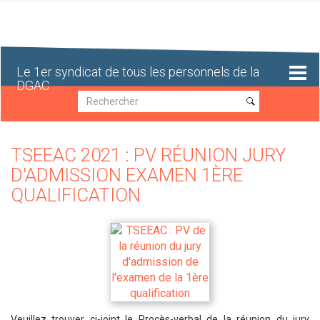
Aller
au
contenu
principal
Le 1er syndicat de tous les personnels de la
DGAC
Recherche
Recherche
TSEEAC 2021 : PV RÉUNION JURY
D'ADMISSION EXAMEN 1ÈRE
QUALIFICATION
Veuillez trouver ci-joint le Procès-verbal de la réunion du jury