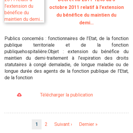
octobre 2011 relatif à l’extension
du bénéfice du maintien du
demi…
Publics concernés : fonctionnaires de l’Etat, de la fonction
publique territoriale et de la fonction
publiquehospitalière.Objet : extension du bénéfice du
maintien du demi-traitement à l’expiration des droits
statutaires à congé demaladie, de longue maladie ou de
longue durée des agents de la fonction publique de l’Etat,
de la fonction
Télécharger la publication
Pagination
Page
1
Page
2
Page
Suivant ›
Dernière
Dernier »
courante
suivante
page