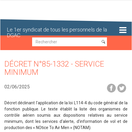
Aller
au
contenu
principal
Le 1er syndicat de tous les personnels de la
DGAC
Recherche
Recherche
DÉCRET N°85-1332 - SERVICE
MINIMUM
02/06/2025
Décret déclinant l'application de la loi L114-4 du code général de la
fonction publique. Le texte établit la liste des organismes de
contrôle aérien soumis aux dispositions relatives au service
minimum, dont les services d'alerte, d'information de vol et de
production des « NOtice To Air Men » (NOTAM).